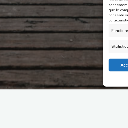
consentemen
que le comp
consentir o
caractéristi
Fonction
Statistiq
Acc