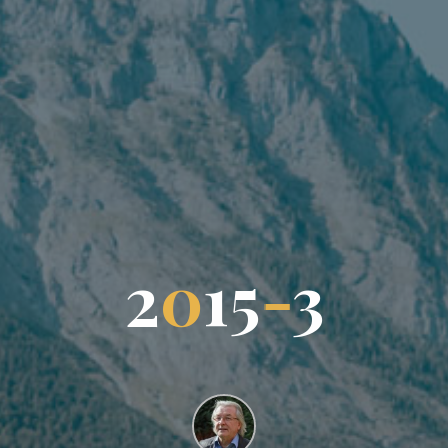
2
0
1
5
-
3