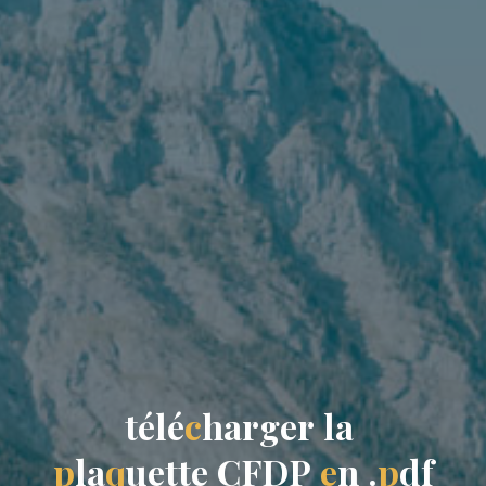
t
é
l
é
c
h
a
r
g
e
r
l
a
p
l
a
q
u
e
t
t
e
C
F
D
P
e
n
.
p
d
f