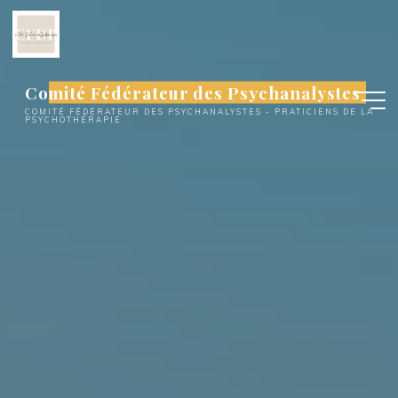
Aller
au
contenu
Comité Fédérateur des Psychanalystes
COMITÉ FÉDÉRATEUR DES PSYCHANALYSTES - PRATICIENS DE LA
PSYCHOTHÉRAPIE